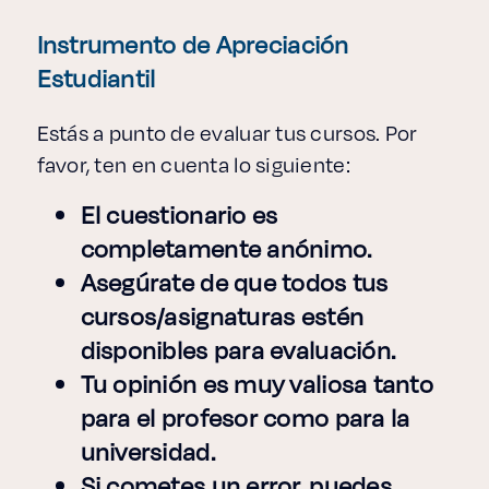
Enlaces de interés
Instrumento de Apreciación
Aspirantes
Estudiantil
Becas
Estás a punto de evaluar tus cursos. Por
favor, ten en cuenta lo siguiente:
Graduaciones
El cuestionario es
completamente anónimo.
CRUCE
Asegúrate de que todos tus
Derecho
cursos/asignaturas estén
disponibles para evaluación.
Tu opinión es muy valiosa tanto
Lo más buscado
para el profesor como para la
universidad.
Carreras
Si cometes un error, puedes